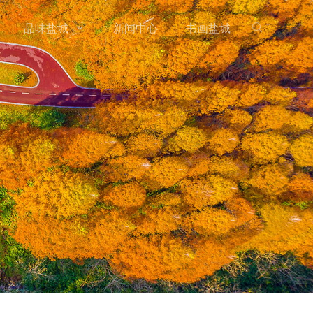
品味盐城
新闻中心
书画盐城

