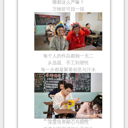
嘴都这么严嘛？
万物皆可扭一扭
每个人的作品都独一无二
从选题、手工到塑性
每一步都凝聚着创意与汗水
更让孩子们
在动手实践中
深度培养耐心与韧性