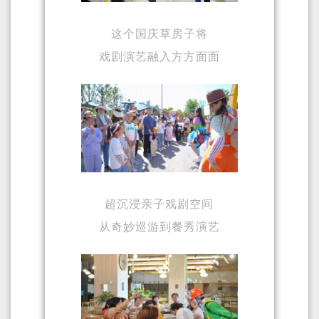
这个国庆草房子将
戏剧演艺融入方方面面
超沉浸亲子戏剧空间
从奇妙巡游到餐秀演艺