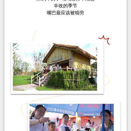
丰收的季节
嘴巴最应该被犒劳