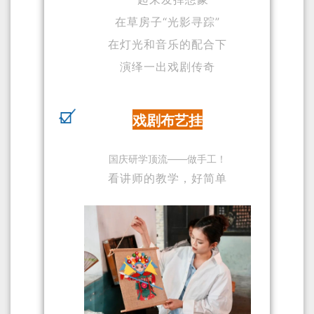
在草房子“光影寻踪”
在灯光和音乐的配合下
演绎一出戏剧传奇
戏剧布艺挂
国庆研学顶流——做手工！
看讲师的教学，好简单