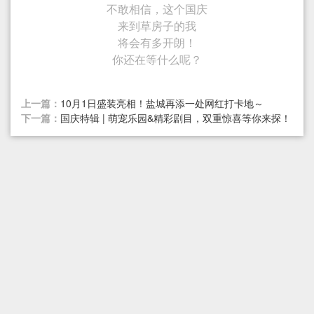
不敢相信，这个国庆
来到草房子的我
将会有多开朗！
你还在等什么呢？
上一篇：
10月1日盛装亮相！盐城再添一处网红打卡地～
下一篇：
国庆特辑 | 萌宠乐园&精彩剧目，双重惊喜等你来探！