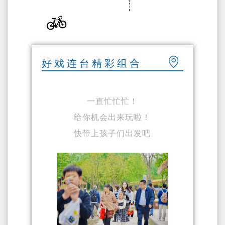
好戏连台精彩组合
一直忙忙忙！
给你机会出来玩啦！
快带上孩子们出发吧