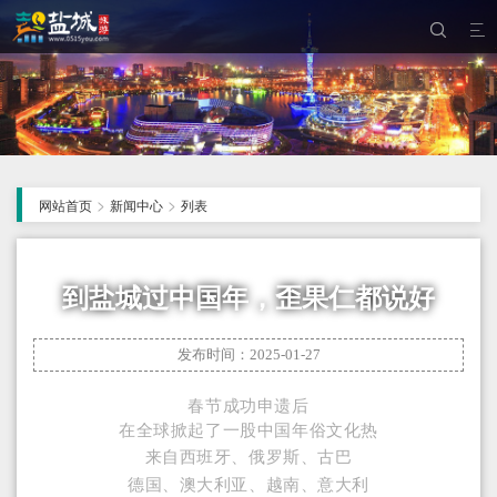


>
>
网站首页
新闻中心
列表
到盐城过中国年，歪果仁都说好
发布时间：2025-01-27
春节成功申遗后
在全球掀起了一股中国年俗文化热
来自西班牙、俄罗斯、古巴
德国、澳大利亚、越南、意大利