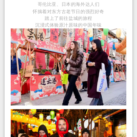
哥伦比亚、日本的
海外达人们
怀揣着对东方古老节日的强烈好奇
踏上了前往盐城的旅程
沉浸式体验原汁原味的中国年味