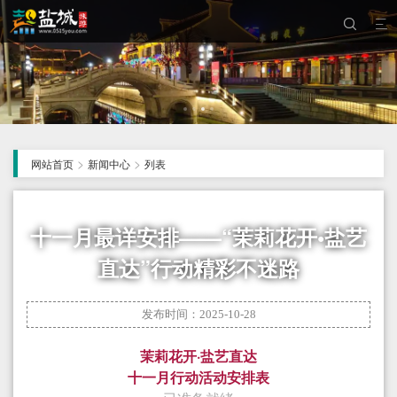


>
>
网站首页
新闻中心
列表
十一月最详安排——“茉莉花开•盐艺
直达”行动精彩不迷路
发布时间：2025-10-28
茉莉花开·盐艺直达
十一月行动活动安排表